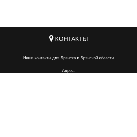
КОНТАКТЫ
Наши контакты для Брянска и Брянской области
Адрес:
г. Брянск, ул. Шоссейная, 4
Телефон:
+7 (4832) 72-01-12
Mail:
info@lukas-steel.ru
Наши контакты для Москвы и Московской области