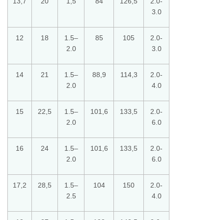
13,7
20
1,5
84
126,5
2.0-
3.0
12
18
1.5–
85
105
2.0-
2.0
3.0
14
21
1.5–
88,9
114,3
2.0-
2.0
4.0
15
22,5
1.5–
101,6
133,5
2.0-
2.0
6.0
16
24
1.5–
101,6
133,5
2.0-
2.0
6.0
17,2
28,5
1.5–
104
150
2.0-
2.5
4.0