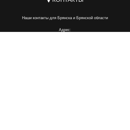
Наши контакты для Брянска и Брянской области
Адрес:
г. Брянск, ул. Шоссейная, 4
Телефон:
+7 (4832) 72-01-12
Mail:
info@lukas-steel.ru
Наши контакты для Москвы и Московской области
Адрес:
г. Москва, 1-я Вольская, д. 29
Телефон:
+7 (499) 394-23-12