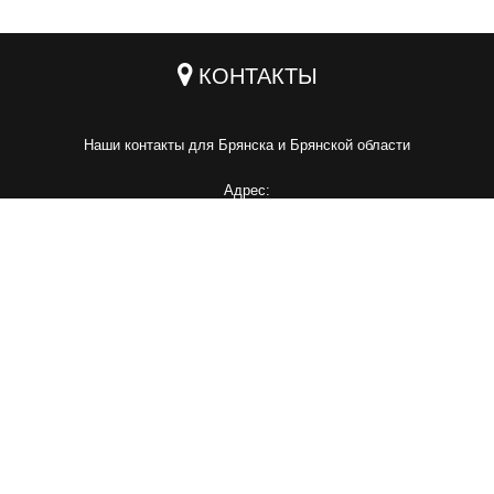
КОНТАКТЫ
Наши контакты для Брянска и Брянской области
Адрес:
г. Брянск, ул. Шоссейная, 4
Телефон:
+7 (4832) 72-01-12
Mail:
info@lukas-steel.ru
Наши контакты для Москвы и Московской области
Адрес:
г. Москва, 1-я Вольская, д. 29